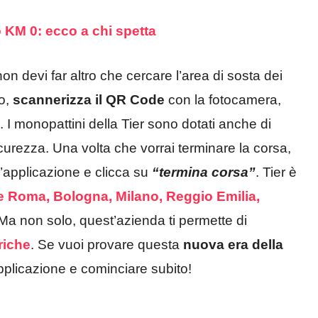
o KM 0: ecco a chi spetta
non devi far altro che cercare l’area di sosta dei
to,
scannerizza il QR Code
con la fotocamera,
o. I monopattini della Tier sono dotati anche di
sicurezza. Una volta che vorrai terminare la corsa,
 l’applicazione e clicca su
“termina corsa”
. Tier è
 Roma, Bologna, Milano, Reggio Emilia,
 Ma non solo, quest’azienda ti permette di
triche
. Se vuoi provare questa
nuova era della
applicazione e cominciare subito!