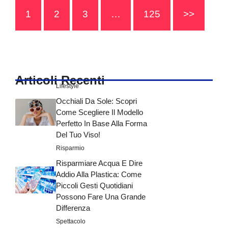
1
2
3
…
125
>>
Articoli Recenti
Lifestyle
Occhiali Da Sole: Scopri
Come Scegliere Il Modello
Perfetto In Base Alla Forma
Del Tuo Viso!
Risparmio
Risparmiare Acqua E Dire
Addio Alla Plastica: Come
Piccoli Gesti Quotidiani
Possono Fare Una Grande
Differenza
Spettacolo