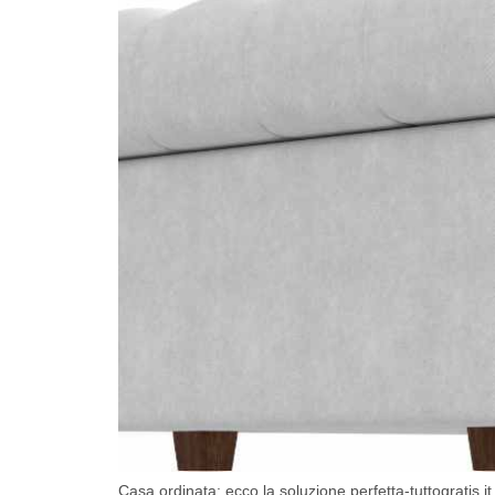
Casa ordinata: ecco la soluzione perfetta-tuttogratis.it