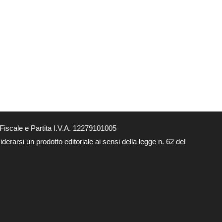
Fiscale e Partita I.V.A. 12279101005
derarsi un prodotto editoriale ai sensi della legge n. 62 del