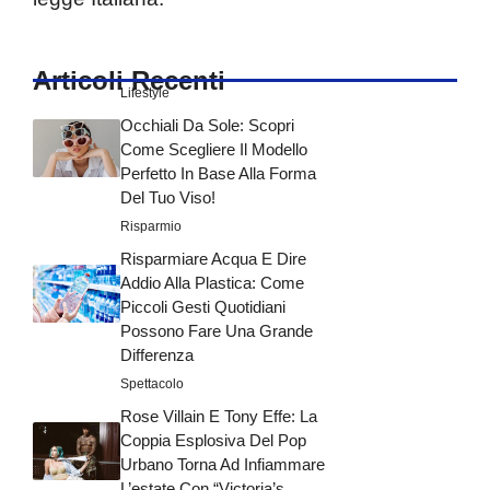
Articoli Recenti
Lifestyle
Occhiali Da Sole: Scopri
Come Scegliere Il Modello
Perfetto In Base Alla Forma
Del Tuo Viso!
Risparmio
Risparmiare Acqua E Dire
Addio Alla Plastica: Come
Piccoli Gesti Quotidiani
Possono Fare Una Grande
Differenza
Spettacolo
Rose Villain E Tony Effe: La
Coppia Esplosiva Del Pop
Urbano Torna Ad Infiammare
L’estate Con “Victoria’s