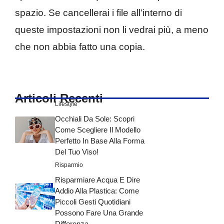
spazio. Se cancellerai i file all’interno di
queste impostazioni non li vedrai più, a meno
che non abbia fatto una copia.
Articoli Recenti
Lifestyle
Occhiali Da Sole: Scopri
Come Scegliere Il Modello
Perfetto In Base Alla Forma
Del Tuo Viso!
Risparmio
Risparmiare Acqua E Dire
Addio Alla Plastica: Come
Piccoli Gesti Quotidiani
Possono Fare Una Grande
Differenza