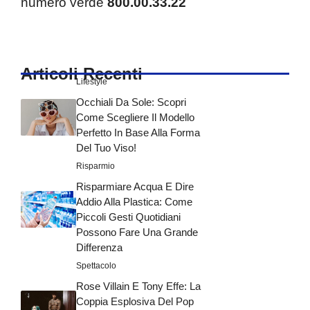
numero verde
800.00.33.22
Articoli Recenti
Lifestyle
Occhiali Da Sole: Scopri
Come Scegliere Il Modello
Perfetto In Base Alla Forma
Del Tuo Viso!
Risparmio
Risparmiare Acqua E Dire
Addio Alla Plastica: Come
Piccoli Gesti Quotidiani
Possono Fare Una Grande
Differenza
Spettacolo
Rose Villain E Tony Effe: La
Coppia Esplosiva Del Pop