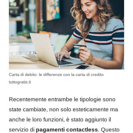
Carta di debito: le differenze con la carta di credito
tuttogratis.it
Recentemente entrambe le tipologie sono
state cambiate, non solo esteticamente ma
anche le loro funzioni, è stato aggiunto il
servizio di
pagamenti contactless
. Questo