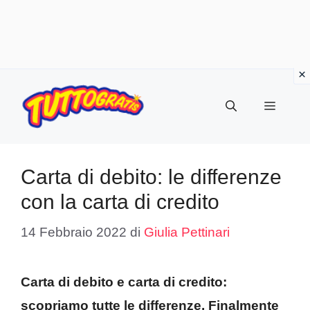
Vai
al
Menu
contenuto
Carta di debito: le differenze
con la carta di credito
14 Febbraio 2022
di
Giulia Pettinari
Carta di debito e carta di credito:
scopriamo tutte le differenze. Finalmente