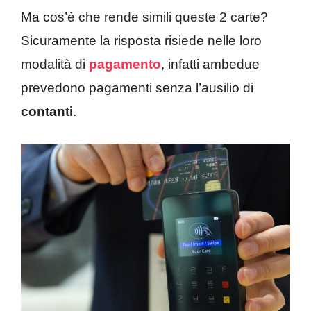
Ma cos’è che rende simili queste 2 carte?
Sicuramente la risposta risiede nelle loro
modalità di
pagamento
, infatti ambedue
prevedono pagamenti senza l’ausilio di
contanti
.