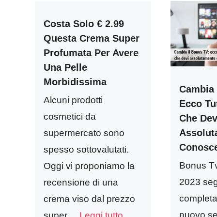
Costa Solo € 2.99
Questa Crema Super
Profumata Per Avere
Una Pelle
Morbidissima
Cambia 
Alcuni prodotti
Ecco Tu
cosmetici da
Che Dev
Assolut
supermercato sono
Conosc
spesso sottovalutati.
Bonus T
Oggi vi proponiamo la
2023 seg
recensione di una
completa
crema viso dal prezzo
nuovo se
super ...
Leggi tutto