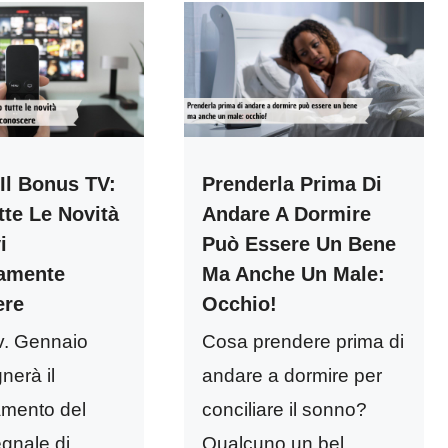
Il Bonus TV:
Prenderla Prima Di
tte Le Novità
Andare A Dormire
i
Può Essere Un Bene
amente
Ma Anche Un Male:
ere
Occhio!
v. Gennaio
Cosa prendere prima di
nerà il
andare a dormire per
mento del
conciliare il sonno?
gnale di
Qualcuno un bel