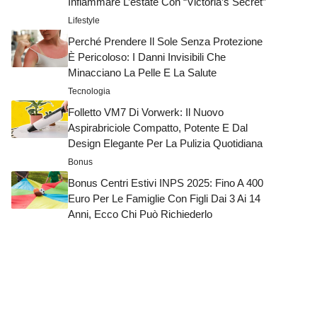
Infiammare L’estate Con “Victoria’s Secret”
Lifestyle
Perché Prendere Il Sole Senza Protezione
È Pericoloso: I Danni Invisibili Che
Minacciano La Pelle E La Salute
Tecnologia
Folletto VM7 Di Vorwerk: Il Nuovo
Aspirabriciole Compatto, Potente E Dal
Design Elegante Per La Pulizia Quotidiana
Bonus
Bonus Centri Estivi INPS 2025: Fino A 400
Euro Per Le Famiglie Con Figli Dai 3 Ai 14
Anni, Ecco Chi Può Richiederlo