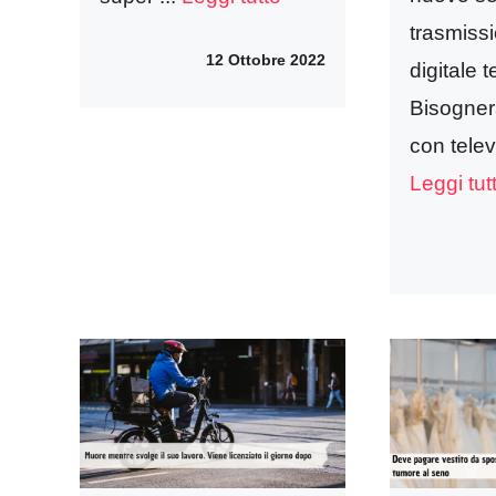
trasmiss
12 Ottobre 2022
digitale t
Bisognerà
con televi
Leggi tut