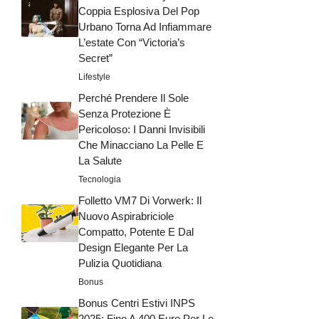
Coppia Esplosiva Del Pop
Urbano Torna Ad Infiammare
L’estate Con “Victoria’s
Secret”
Lifestyle
Perché Prendere Il Sole
Senza Protezione È
Pericoloso: I Danni Invisibili
Che Minacciano La Pelle E
La Salute
Tecnologia
Folletto VM7 Di Vorwerk: Il
Nuovo Aspirabriciole
Compatto, Potente E Dal
Design Elegante Per La
Pulizia Quotidiana
Bonus
Bonus Centri Estivi INPS
2025: Fino A 400 Euro Per Le