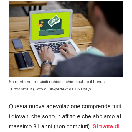
Se rientri nei requisiti richiesti, chiedi subito il bonus –
Tuttogratis.it (Foto di un-perfekt da Pixabay)
Questa nuova agevolazione comprende tutti
i giovani che sono in affitto e che abbiamo al
massimo 31 anni (non compiuti).
Si tratta di