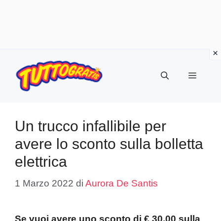
Vai
al
Menu
contenuto
Un trucco infallibile per
avere lo sconto sulla bolletta
elettrica
1 Marzo 2022
di
Aurora De Santis
Se vuoi avere uno sconto di € 30,00 sulla