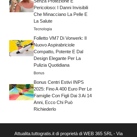
Senza Protezione È
Pericoloso: I Danni Invisibili
Che Minacciano La Pelle E
La Salute
Tecnologia
Folletto VM7 Di Vorwerk: Il
Nuovo Aspirabriciole
Compatto, Potente E Dal
Design Elegante Per La
Pulizia Quotidiana
Bonus
Bonus Centri Estivi INPS
2025: Fino A 400 Euro Per Le
Famiglie Con Figli Dai 3 Ai 14
Anni, Ecco Chi Può
Richiederlo
Attualita.tuttogratis.it di proprietà di WEB 365 SRL - Via