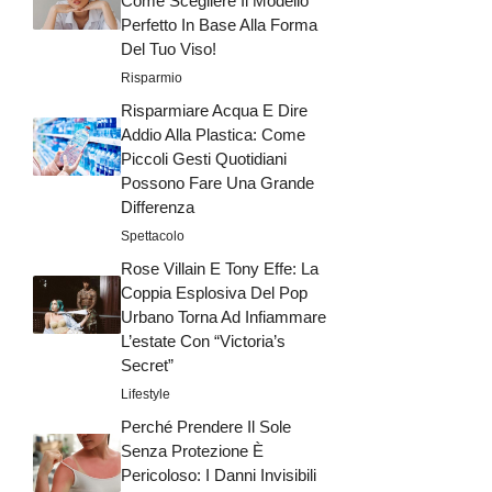
Come Scegliere Il Modello
Perfetto In Base Alla Forma
Del Tuo Viso!
Risparmio
Risparmiare Acqua E Dire
Addio Alla Plastica: Come
Piccoli Gesti Quotidiani
Possono Fare Una Grande
Differenza
Spettacolo
Rose Villain E Tony Effe: La
Coppia Esplosiva Del Pop
Urbano Torna Ad Infiammare
L’estate Con “Victoria’s
Secret”
Lifestyle
Perché Prendere Il Sole
Senza Protezione È
Pericoloso: I Danni Invisibili