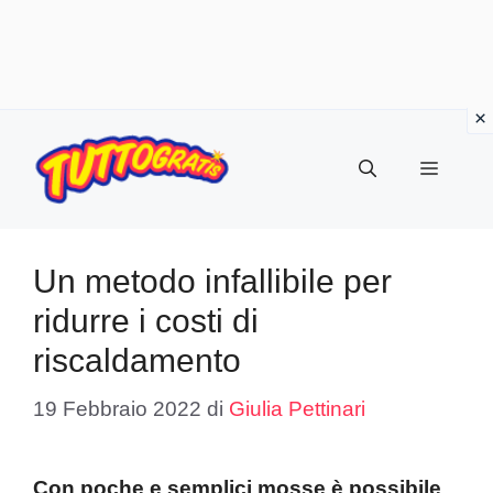
Vai
al
Menu
contenuto
Un metodo infallibile per
ridurre i costi di
riscaldamento
19 Febbraio 2022
di
Giulia Pettinari
Con poche e semplici mosse è possibile