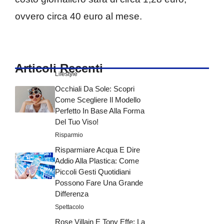
ovvero circa 40 euro al mese.
Articoli Recenti
Lifestyle
Occhiali Da Sole: Scopri
Come Scegliere Il Modello
Perfetto In Base Alla Forma
Del Tuo Viso!
Risparmio
Risparmiare Acqua E Dire
Addio Alla Plastica: Come
Piccoli Gesti Quotidiani
Possono Fare Una Grande
Differenza
Spettacolo
Rose Villain E Tony Effe: La