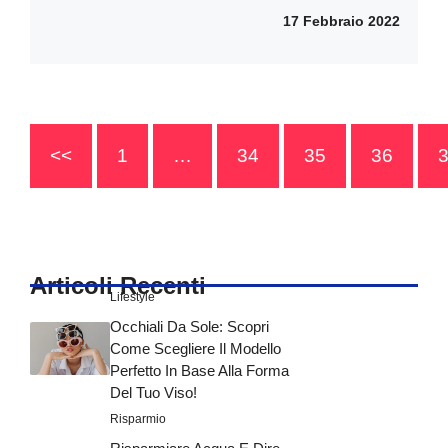
17 Febbraio 2022
<<
1
…
34
35
36
Articoli Recenti
Lifestyle
Occhiali Da Sole: Scopri
Come Scegliere Il Modello
Perfetto In Base Alla Forma
Del Tuo Viso!
Risparmio