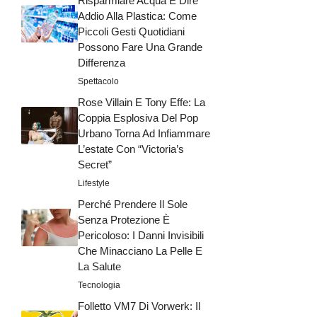
Risparmiare Acqua E Dire
Addio Alla Plastica: Come
Piccoli Gesti Quotidiani
Possono Fare Una Grande
Differenza
Spettacolo
Rose Villain E Tony Effe: La
Coppia Esplosiva Del Pop
Urbano Torna Ad Infiammare
L’estate Con “Victoria’s
Secret”
Lifestyle
Perché Prendere Il Sole
Senza Protezione È
Pericoloso: I Danni Invisibili
Che Minacciano La Pelle E
La Salute
Tecnologia
Folletto VM7 Di Vorwerk: Il