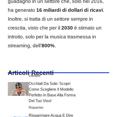
guadagno in un settore che, solo nel 2016,
ha generato
16 miliardi di dollari di ricavi
.
Inoltre, si tratta di un settore sempre in
crescita, visto che per il
2030
è stimato un
introito, solo per la musica trasmessa in
streaming, dell’
800%
.
Articoli Recenti
Lifestyle
Occhiali Da Sole: Scopri
Come Scegliere Il Modello
Perfetto In Base Alla Forma
Del Tuo Viso!
Risparmio
Risparmiare Acqua E Dire