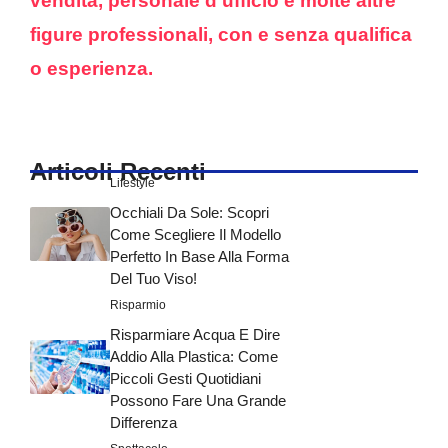
vendita, personale d’ufficio e molte altre
figure professionali, con e senza qualifica
o esperienza.
Articoli Recenti
Lifestyle
Occhiali Da Sole: Scopri
Come Scegliere Il Modello
Perfetto In Base Alla Forma
Del Tuo Viso!
Risparmio
Risparmiare Acqua E Dire
Addio Alla Plastica: Come
Piccoli Gesti Quotidiani
Possono Fare Una Grande
Differenza