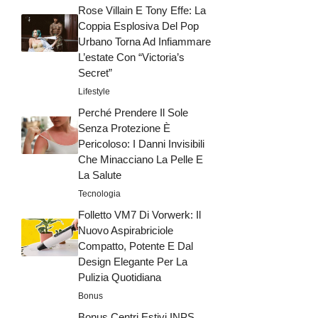
Rose Villain E Tony Effe: La
Coppia Esplosiva Del Pop
Urbano Torna Ad Infiammare
L’estate Con “Victoria’s
Secret”
Lifestyle
Perché Prendere Il Sole
Senza Protezione È
Pericoloso: I Danni Invisibili
Che Minacciano La Pelle E
La Salute
Tecnologia
Folletto VM7 Di Vorwerk: Il
Nuovo Aspirabriciole
Compatto, Potente E Dal
Design Elegante Per La
Pulizia Quotidiana
Bonus
Bonus Centri Estivi INPS