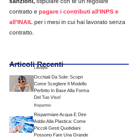
sanzioni,
stipulare con te un regolare
contratto e
pagare i contributi all’INPS e
all’INAIL
per i mesi in cui hai lavorato senza
contratto.
Articoli Recenti
Lifestyle
Occhiali Da Sole: Scopri
Come Scegliere Il Modello
Perfetto In Base Alla Forma
Del Tuo Viso!
Risparmio
Risparmiare Acqua E Dire
Addio Alla Plastica: Come
Piccoli Gesti Quotidiani
Possono Fare Una Grande