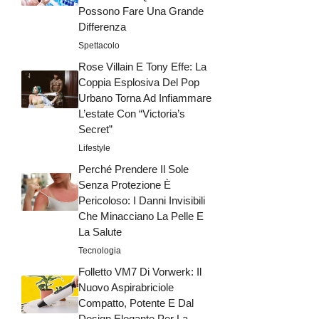
Possono Fare Una Grande
Differenza
Spettacolo
Rose Villain E Tony Effe: La
Coppia Esplosiva Del Pop
Urbano Torna Ad Infiammare
L’estate Con “Victoria’s
Secret”
Lifestyle
Perché Prendere Il Sole
Senza Protezione È
Pericoloso: I Danni Invisibili
Che Minacciano La Pelle E
La Salute
Tecnologia
Folletto VM7 Di Vorwerk: Il
Nuovo Aspirabriciole
Compatto, Potente E Dal
Design Elegante Per La