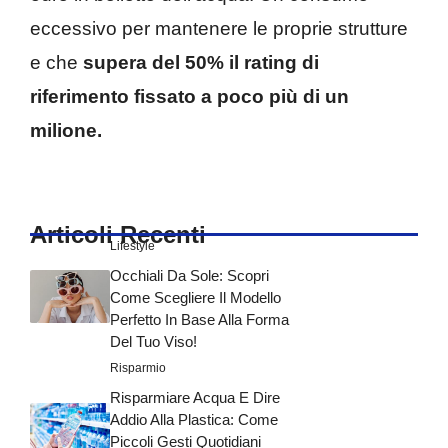
eccessivo per mantenere le proprie strutture
e che
supera del 50% il rating di
riferimento fissato a poco più di un
milione.
Articoli Recenti
Lifestyle
Occhiali Da Sole: Scopri
Come Scegliere Il Modello
Perfetto In Base Alla Forma
Del Tuo Viso!
Risparmio
Risparmiare Acqua E Dire
Addio Alla Plastica: Come
Piccoli Gesti Quotidiani