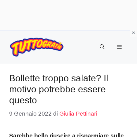
Vai
al
Menu
contenuto
Bollette troppo salate? Il
motivo potrebbe essere
questo
9 Gennaio 2022
di
Giulia Pettinari
Sarebbe bello riuscire a risparmiare sulle