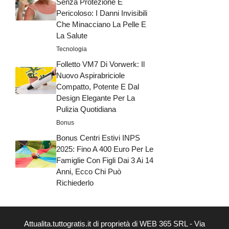
Senza Protezione È
Pericoloso: I Danni Invisibili
Che Minacciano La Pelle E
La Salute
Tecnologia
Folletto VM7 Di Vorwerk: Il
Nuovo Aspirabriciole
Compatto, Potente E Dal
Design Elegante Per La
Pulizia Quotidiana
Bonus
Bonus Centri Estivi INPS
2025: Fino A 400 Euro Per Le
Famiglie Con Figli Dai 3 Ai 14
Anni, Ecco Chi Può
Richiederlo
Attualita.tuttogratis.it di proprietà di WEB 365 SRL - Via