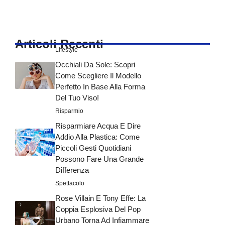
Articoli Recenti
Lifestyle
Occhiali Da Sole: Scopri
Come Scegliere Il Modello
Perfetto In Base Alla Forma
Del Tuo Viso!
Risparmio
Risparmiare Acqua E Dire
Addio Alla Plastica: Come
Piccoli Gesti Quotidiani
Possono Fare Una Grande
Differenza
Spettacolo
Rose Villain E Tony Effe: La
Coppia Esplosiva Del Pop
Urbano Torna Ad Infiammare