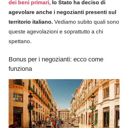
dei beni primari,
lo Stato ha deciso di
agevolare anche i negozianti presenti sul
territorio italiano.
Vediamo subito quali sono
queste agevolazioni e soprattutto a chi
spettano.
Bonus per i negozianti: ecco come
funziona