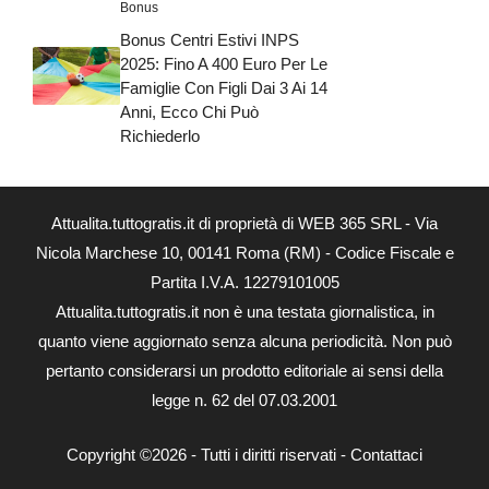
Bonus
Bonus Centri Estivi INPS
2025: Fino A 400 Euro Per Le
Famiglie Con Figli Dai 3 Ai 14
Anni, Ecco Chi Può
Richiederlo
Attualita.tuttogratis.it di proprietà di WEB 365 SRL - Via
Nicola Marchese 10, 00141 Roma (RM) - Codice Fiscale e
Partita I.V.A. 12279101005
Attualita.tuttogratis.it non è una testata giornalistica, in
quanto viene aggiornato senza alcuna periodicità. Non può
pertanto considerarsi un prodotto editoriale ai sensi della
legge n. 62 del 07.03.2001
Copyright ©2026 - Tutti i diritti riservati -
Contattaci