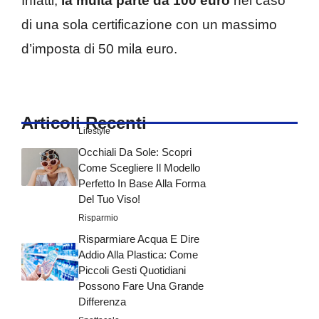
Infatti,
la multa parte da 100 euro
nel caso
di una sola certificazione con un massimo
d’imposta di 50 mila euro.
Articoli Recenti
Lifestyle
Occhiali Da Sole: Scopri
Come Scegliere Il Modello
Perfetto In Base Alla Forma
Del Tuo Viso!
Risparmio
Risparmiare Acqua E Dire
Addio Alla Plastica: Come
Piccoli Gesti Quotidiani
Possono Fare Una Grande
Differenza