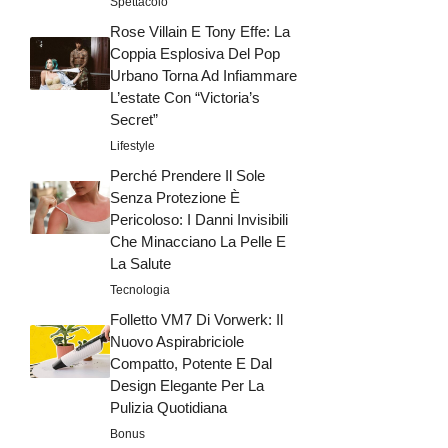
Spettacolo
Rose Villain E Tony Effe: La
Coppia Esplosiva Del Pop
Urbano Torna Ad Infiammare
L’estate Con “Victoria’s
Secret”
Lifestyle
Perché Prendere Il Sole
Senza Protezione È
Pericoloso: I Danni Invisibili
Che Minacciano La Pelle E
La Salute
Tecnologia
Folletto VM7 Di Vorwerk: Il
Nuovo Aspirabriciole
Compatto, Potente E Dal
Design Elegante Per La
Pulizia Quotidiana
Bonus