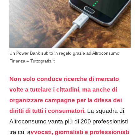
Un Power Bank subito in regalo grazie ad Altroconsumo
Finanza – Tuttogratis.it
Non solo conduce ricerche di mercato
volte a tutelare i cittadini, ma anche di
organizzare campagne per la difesa dei
diritti di tutti i consumatori.
La squadra di
Altroconsumo vanta più di 200 professionisti
tra cui a
vvocati, giornalisti e professionisti