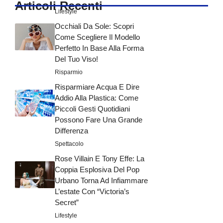
Articoli Recenti
Lifestyle
Occhiali Da Sole: Scopri
Come Scegliere Il Modello
Perfetto In Base Alla Forma
Del Tuo Viso!
Risparmio
Risparmiare Acqua E Dire
Addio Alla Plastica: Come
Piccoli Gesti Quotidiani
Possono Fare Una Grande
Differenza
Spettacolo
Rose Villain E Tony Effe: La
Coppia Esplosiva Del Pop
Urbano Torna Ad Infiammare
L’estate Con “Victoria’s
Secret”
Lifestyle