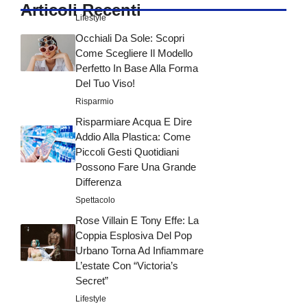
Articoli Recenti
Lifestyle
Occhiali Da Sole: Scopri
Come Scegliere Il Modello
Perfetto In Base Alla Forma
Del Tuo Viso!
Risparmio
Risparmiare Acqua E Dire
Addio Alla Plastica: Come
Piccoli Gesti Quotidiani
Possono Fare Una Grande
Differenza
Spettacolo
Rose Villain E Tony Effe: La
Coppia Esplosiva Del Pop
Urbano Torna Ad Infiammare
L’estate Con “Victoria’s
Secret”
Lifestyle