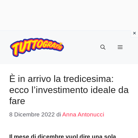
Vai
al
Menu
contenuto
È in arrivo la tredicesima:
ecco l’investimento ideale da
fare
8 Dicembre 2022
di
Anna Antonucci
Il mese di dicembre vuol dire una sola