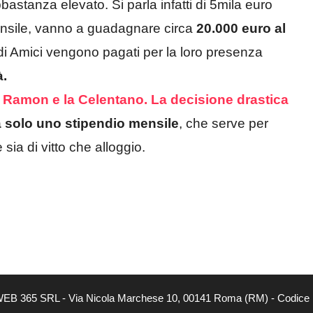
bastanza elevato. Si parla infatti di 5mila euro
nsile, vanno a guadagnare circa
20.000 euro al
 di Amici vengono pagati per la loro presenza
à.
a Ramon e la Celentano. La decisione drastica
 solo uno stipendio mensile
, che serve per
sia di vitto che alloggio.
tà di WEB 365 SRL - Via Nicola Marchese 10, 00141 Roma (RM) - Codice 