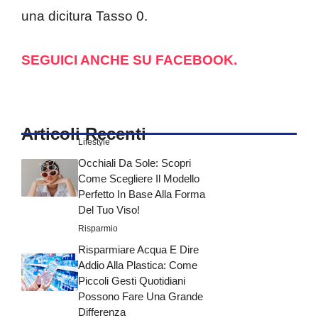
una dicitura Tasso 0.
SEGUICI ANCHE SU FACEBOOK.
Articoli Recenti
Lifestyle
Occhiali Da Sole: Scopri
Come Scegliere Il Modello
Perfetto In Base Alla Forma
Del Tuo Viso!
Risparmio
Risparmiare Acqua E Dire
Addio Alla Plastica: Come
Piccoli Gesti Quotidiani
Possono Fare Una Grande
Differenza