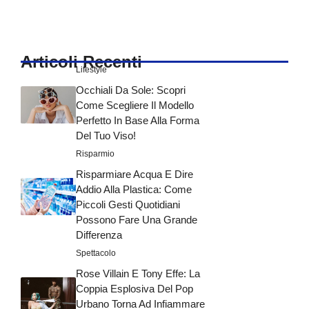
Articoli Recenti
Lifestyle
Occhiali Da Sole: Scopri
Come Scegliere Il Modello
Perfetto In Base Alla Forma
Del Tuo Viso!
Risparmio
Risparmiare Acqua E Dire
Addio Alla Plastica: Come
Piccoli Gesti Quotidiani
Possono Fare Una Grande
Differenza
Spettacolo
Rose Villain E Tony Effe: La
Coppia Esplosiva Del Pop
Urbano Torna Ad Infiammare