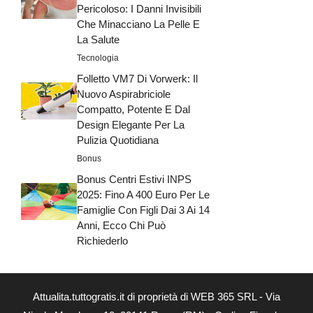
Pericoloso: I Danni Invisibili
Che Minacciano La Pelle E
La Salute
Tecnologia
Folletto VM7 Di Vorwerk: Il
Nuovo Aspirabriciole
Compatto, Potente E Dal
Design Elegante Per La
Pulizia Quotidiana
Bonus
Bonus Centri Estivi INPS
2025: Fino A 400 Euro Per Le
Famiglie Con Figli Dai 3 Ai 14
Anni, Ecco Chi Può
Richiederlo
Attualita.tuttogratis.it di proprietà di WEB 365 SRL - Via