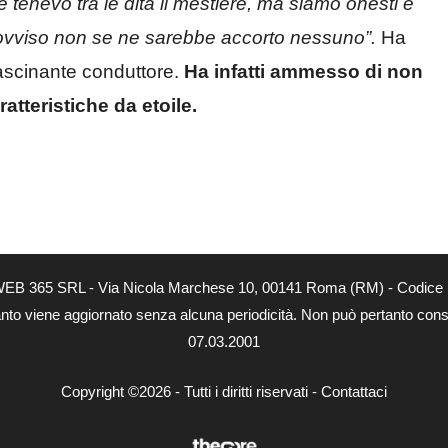
e tenevo tra le dita il mestiere, ma siamo onesti e
provviso non se ne sarebbe accorto nessuno”.
Ha
ffascinante conduttore.
Ha infatti ammesso di non
atteristiche da etoile.
tà di WEB 365 SRL - Via Nicola Marchese 10, 00141 Roma (RM) - Codice 
 quanto viene aggiornato senza alcuna periodicità. Non può pertanto consi
07.03.2001
Copyright ©2026 - Tutti i diritti riservati -
Contattaci