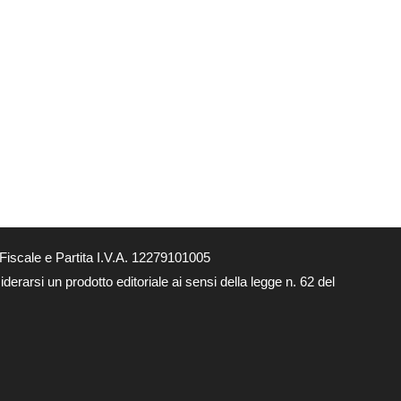
Fiscale e Partita I.V.A. 12279101005
derarsi un prodotto editoriale ai sensi della legge n. 62 del