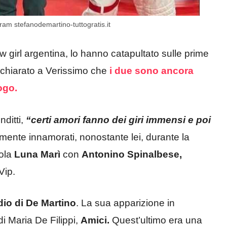
ram stefanodemartino-tuttogratis.it
w girl argentina, lo hanno catapultato sulle prime
ichiarato a Verissimo che
i due sono ancora
ogo.
nditti,
“certi amori fanno dei giri immensi e poi
nte innamorati, nonostante lei, durante la
ola
Luna Marì
con
Antonino Spinalbese,
Vip.
dio di De Martino
. La sua apparizione in
di Maria De Filippi,
Amici.
Quest’ultimo era una