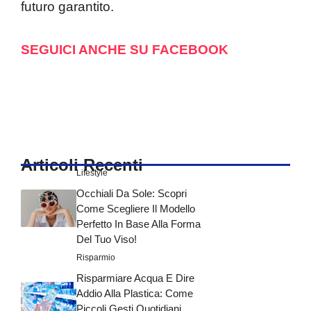
futuro garantito.
SEGUICI ANCHE SU FACEBOOK
Articoli Recenti
Lifestyle
Occhiali Da Sole: Scopri
Come Scegliere Il Modello
Perfetto In Base Alla Forma
Del Tuo Viso!
Risparmio
Risparmiare Acqua E Dire
Addio Alla Plastica: Come
Piccoli Gesti Quotidiani