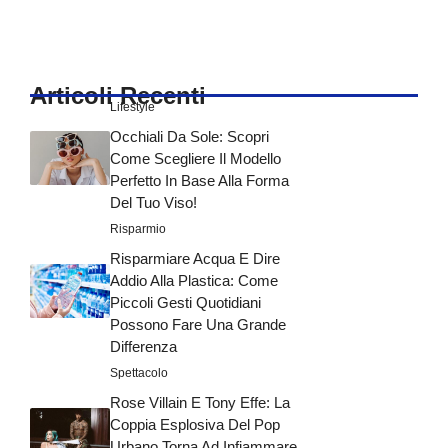
Articoli Recenti
Lifestyle
Occhiali Da Sole: Scopri
Come Scegliere Il Modello
Perfetto In Base Alla Forma
Del Tuo Viso!
Risparmio
Risparmiare Acqua E Dire
Addio Alla Plastica: Come
Piccoli Gesti Quotidiani
Possono Fare Una Grande
Differenza
Spettacolo
Rose Villain E Tony Effe: La
Coppia Esplosiva Del Pop
Urbano Torna Ad Infiammare