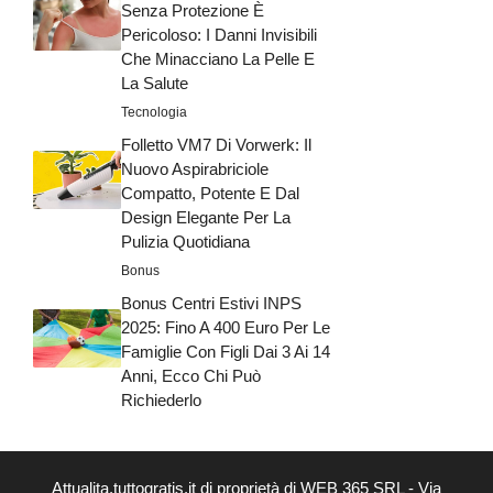
Senza Protezione È
Pericoloso: I Danni Invisibili
Che Minacciano La Pelle E
La Salute
Tecnologia
Folletto VM7 Di Vorwerk: Il
Nuovo Aspirabriciole
Compatto, Potente E Dal
Design Elegante Per La
Pulizia Quotidiana
Bonus
Bonus Centri Estivi INPS
2025: Fino A 400 Euro Per Le
Famiglie Con Figli Dai 3 Ai 14
Anni, Ecco Chi Può
Richiederlo
Attualita.tuttogratis.it di proprietà di WEB 365 SRL - Via