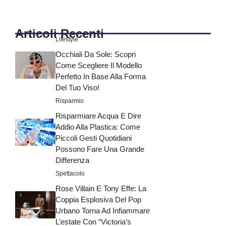
Articoli Recenti
Lifestyle
Occhiali Da Sole: Scopri
Come Scegliere Il Modello
Perfetto In Base Alla Forma
Del Tuo Viso!
Risparmio
Risparmiare Acqua E Dire
Addio Alla Plastica: Come
Piccoli Gesti Quotidiani
Possono Fare Una Grande
Differenza
Spettacolo
Rose Villain E Tony Effe: La
Coppia Esplosiva Del Pop
Urbano Torna Ad Infiammare
L’estate Con “Victoria’s