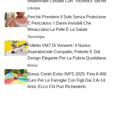
Infiammare L’estate Con “Victoria’s Secret”
Lifestyle
Perché Prendere Il Sole Senza Protezione
È Pericoloso: I Danni Invisibili Che
Minacciano La Pelle E La Salute
Tecnologia
Folletto VM7 Di Vorwerk: Il Nuovo
Aspirabriciole Compatto, Potente E Dal
Design Elegante Per La Pulizia Quotidiana
Bonus
Bonus Centri Estivi INPS 2025: Fino A 400
Euro Per Le Famiglie Con Figli Dai 3 Ai 14
Anni, Ecco Chi Può Richiederlo