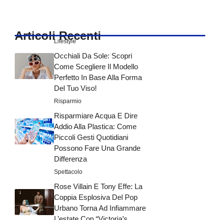
Articoli Recenti
Lifestyle
Occhiali Da Sole: Scopri
Come Scegliere Il Modello
Perfetto In Base Alla Forma
Del Tuo Viso!
Risparmio
Risparmiare Acqua E Dire
Addio Alla Plastica: Come
Piccoli Gesti Quotidiani
Possono Fare Una Grande
Differenza
Spettacolo
Rose Villain E Tony Effe: La
Coppia Esplosiva Del Pop
Urbano Torna Ad Infiammare
L’estate Con “Victoria’s