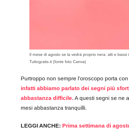
Il mese di agosto se la vedrà proprio nera: alti e bass
Tuttogratis.it (fonte foto Canva)
Purtroppo non sempre l’oroscopo porta con s
infatti abbiamo parlato dei segni più sfo
abbastanza difficile.
A questi segni se ne a
mesi abbastanza tranquilli.
LEGGI ANCHE:
Prima settimana di agost