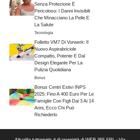
Senza Protezione È
Pericoloso: I Danni Invisibili
Che Minacciano La Pelle E
La Salute
Tecnologia
Folletto VM7 Di Vorwerk: Il
Nuovo Aspirabriciole
Compatto, Potente E Dal
Design Elegante Per La
Pulizia Quotidiana
Bonus
Bonus Centri Estivi INPS
2025: Fino A 400 Euro Per Le
Famiglie Con Figli Dai 3 Ai 14
Anni, Ecco Chi Può
Richiederlo
Attualita.tuttogratis.it di proprietà di WEB 365 SRL - Via