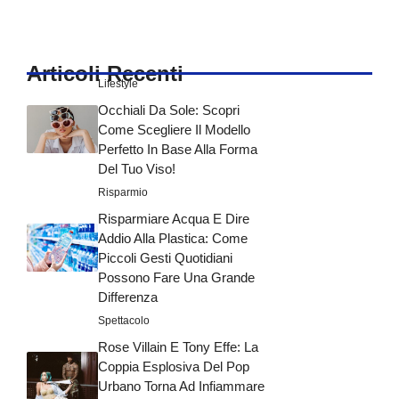
Articoli Recenti
Lifestyle
Occhiali Da Sole: Scopri
Come Scegliere Il Modello
Perfetto In Base Alla Forma
Del Tuo Viso!
Risparmio
Risparmiare Acqua E Dire
Addio Alla Plastica: Come
Piccoli Gesti Quotidiani
Possono Fare Una Grande
Differenza
Spettacolo
Rose Villain E Tony Effe: La
Coppia Esplosiva Del Pop
Urbano Torna Ad Infiammare