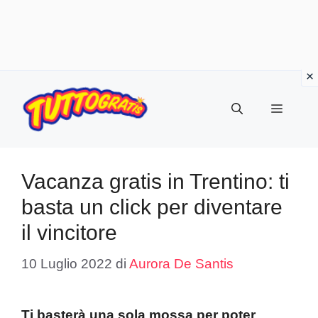
Vai
al
Menu
contenuto
Vacanza gratis in Trentino: ti
basta un click per diventare
il vincitore
10 Luglio 2022
di
Aurora De Santis
Ti basterà una sola mossa per poter