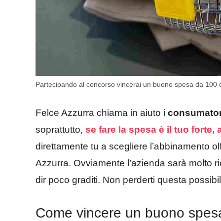
Partecipando al concorso vincerai un buono spesa da 100 eur
Felce Azzurra chiama in aiuto i
consumator
soprattutto,
se fare la spesa è il tuo forte, 
direttamente tu a scegliere l’abbinamento olf
Azzurra. Ovviamente l’azienda sarà molto r
dir poco graditi. Non perderti questa possibil
Come vincere un buono spesa 