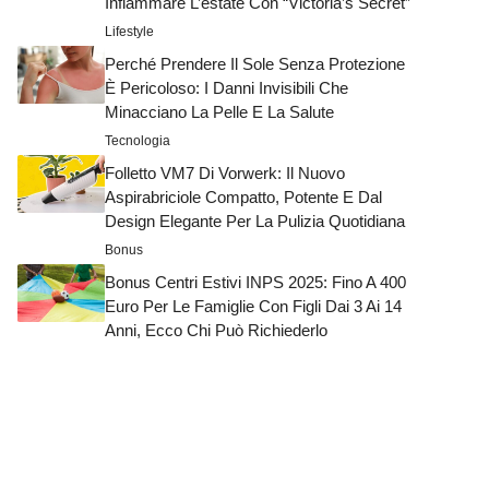
Infiammare L’estate Con “Victoria’s Secret”
Lifestyle
Perché Prendere Il Sole Senza Protezione
È Pericoloso: I Danni Invisibili Che
Minacciano La Pelle E La Salute
Tecnologia
Folletto VM7 Di Vorwerk: Il Nuovo
Aspirabriciole Compatto, Potente E Dal
Design Elegante Per La Pulizia Quotidiana
Bonus
Bonus Centri Estivi INPS 2025: Fino A 400
Euro Per Le Famiglie Con Figli Dai 3 Ai 14
Anni, Ecco Chi Può Richiederlo