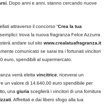
rsi
. Dopo anni e anni, stanno cercando nuove
lati attraverso il concorso “
Crea la tua
 semplici: trova la nuova fragranza Felce Azzurra
asterà andare sul sito
www.crealatuafragranza.it
mente comunicato se sarai tra i fortunati vincitori
00 euro, spendibili al supermercato.
granza verrà eletta
vincitrice
, riceverai un
 un valore di 14.640,00 euro spendibile per
utto, una
giuria
sceglierà i vincitori di una fornitura
zzati
. Affrettati e dai libero sfogo alla tua