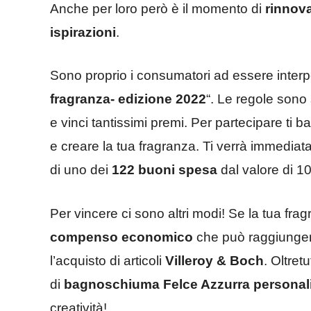
Anche per loro però è il momento di
rinnova
ispirazioni
.
Sono proprio i consumatori ad essere interpel
fragranza- edizione 2022
“. Le regole sono
e vinci tantissimi premi. Per partecipare ti b
e creare la tua fragranza. Ti verrà immediata
di uno dei
122 buoni spesa
dal valore di 1
Per vincere ci sono altri modi! Se la tua fra
compenso economico
che può raggiungere
l’acquisto di articoli
Villeroy & Boch
. Oltret
di
bagnoschiuma Felce Azzurra personali
creatività!