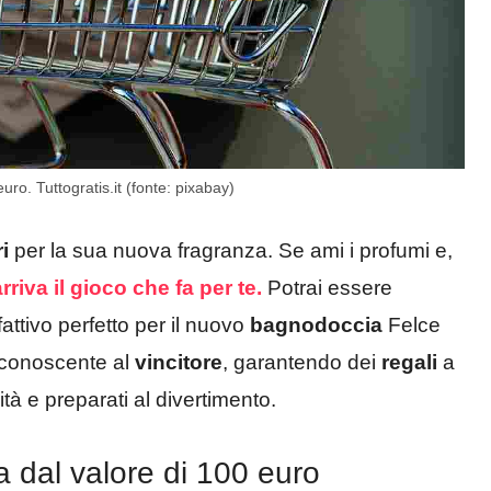
o. Tuttogratis.it (fonte: pixabay)
i
per la sua nuova fragranza. Se ami i profumi e,
arriva il gioco che fa per te.
Potrai essere
attivo perfetto per il nuovo
bagnodoccia
Felce
iconoscente al
vincitore
, garantendo dei
regali
a
ità e preparati al divertimento.
dal valore di 100 euro