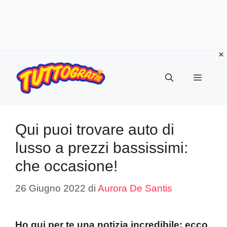
Vai
al
Menu
contenuto
Qui puoi trovare auto di
lusso a prezzi bassissimi:
che occasione!
26 Giugno 2022
di
Aurora De Santis
Ho qui per te una notizia incredibile: ecco