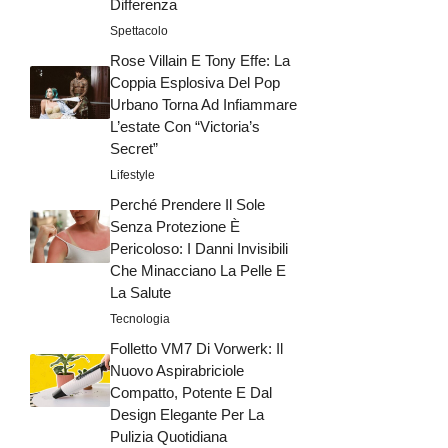
Differenza
Spettacolo
Rose Villain E Tony Effe: La
Coppia Esplosiva Del Pop
Urbano Torna Ad Infiammare
L’estate Con “Victoria’s
Secret”
Lifestyle
Perché Prendere Il Sole
Senza Protezione È
Pericoloso: I Danni Invisibili
Che Minacciano La Pelle E
La Salute
Tecnologia
Folletto VM7 Di Vorwerk: Il
Nuovo Aspirabriciole
Compatto, Potente E Dal
Design Elegante Per La
Pulizia Quotidiana