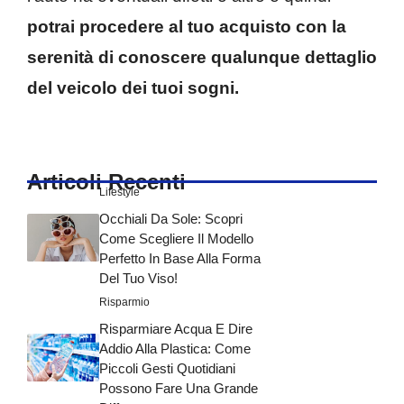
potrai procedere al tuo acquisto con la
serenità di conoscere qualunque dettaglio
del veicolo dei tuoi sogni.
Articoli Recenti
Lifestyle
Occhiali Da Sole: Scopri
Come Scegliere Il Modello
Perfetto In Base Alla Forma
Del Tuo Viso!
Risparmio
Risparmiare Acqua E Dire
Addio Alla Plastica: Come
Piccoli Gesti Quotidiani
Possono Fare Una Grande