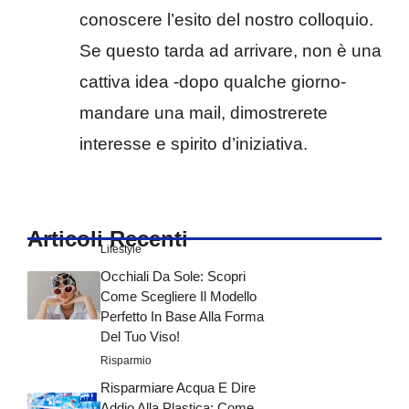
conoscere l’esito del nostro colloquio.
Se questo tarda ad arrivare, non è una
cattiva idea -dopo qualche giorno-
mandare una mail, dimostrerete
interesse e spirito d’iniziativa.
Articoli Recenti
Lifestyle
Occhiali Da Sole: Scopri
Come Scegliere Il Modello
Perfetto In Base Alla Forma
Del Tuo Viso!
Risparmio
Risparmiare Acqua E Dire
Addio Alla Plastica: Come