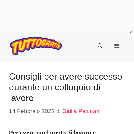
Vai
al
Menu
contenuto
Consigli per avere successo
durante un colloquio di
lavoro
14 Febbraio 2022
di
Giulia Pettinari
Per avere quel posto di lavoro e