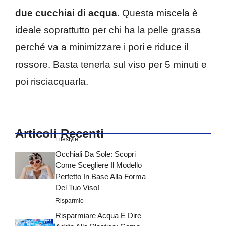
due cucchiai di acqua
. Questa miscela è
ideale soprattutto per chi ha la pelle grassa
perché va a minimizzare i pori e riduce il
rossore. Basta tenerla sul viso per 5 minuti e
poi risciacquarla.
Articoli Recenti
Lifestyle
Occhiali Da Sole: Scopri
Come Scegliere Il Modello
Perfetto In Base Alla Forma
Del Tuo Viso!
Risparmio
Risparmiare Acqua E Dire