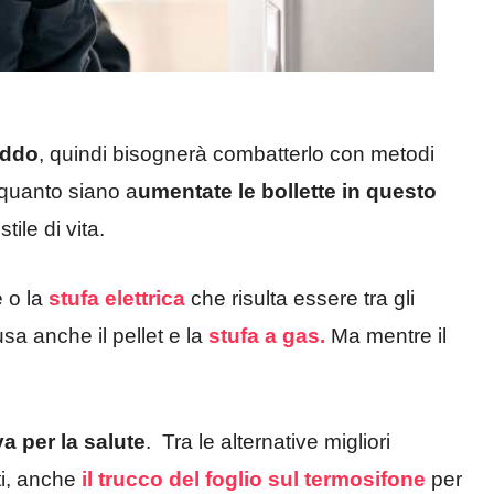
eddo
, quindi bisognerà combatterlo con metodi
 quanto siano a
umentate le bollette in questo
ile di vita.
 o la
stufa elettrica
che risulta essere tra gli
sa anche il pellet e la
stufa a gas.
Ma mentre il
a per la salute
. Tra le alternative migliori
ti, anche
il trucco del foglio sul termosifone
per