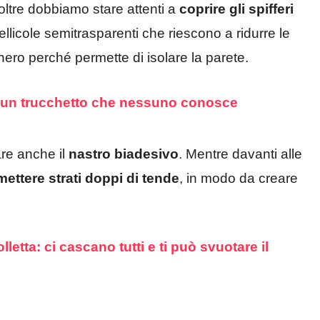
noltre dobbiamo stare attenti a
coprire gli spifferi
licole semitrasparenti che riescono a ridurre le
hero perché permette di isolare la parete.
’è un trucchetto che nessuno conosce
are anche il
nastro biadesivo
. Mentre davanti alle
mettere strati doppi di tende
, in modo da creare
olletta: ci cascano tutti e ti può svuotare il