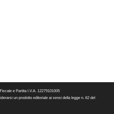
Fiscale e Partita I.V.A. 12279101005
derarsi un prodotto editoriale ai sensi della legge n. 62 del