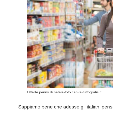
Offerte penny di natale-foto canva-tuttogratis.it
Sappiamo bene che adesso gli italiani pens