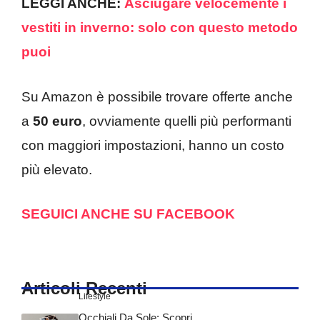
LEGGI ANCHE:
Asciugare velocemente i
vestiti in inverno: solo con questo metodo
puoi
Su Amazon è possibile trovare offerte anche
a
50 euro
, ovviamente quelli più performanti
con maggiori impostazioni, hanno un costo
più elevato.
SEGUICI ANCHE SU FACEBOOK
Articoli Recenti
Lifestyle
Occhiali Da Sole: Scopri