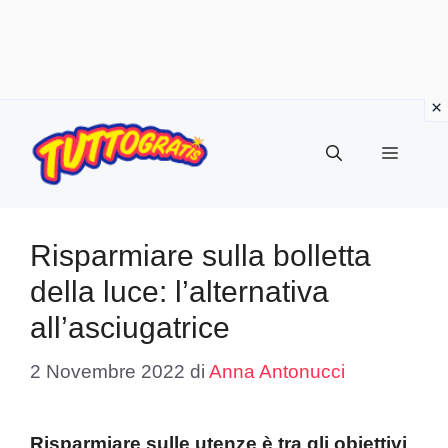
Vai
al
Menu
contenuto
Risparmiare sulla bolletta
della luce: l’alternativa
all’asciugatrice
2 Novembre 2022
di
Anna Antonucci
Risparmiare sulle utenze è tra gli obiettivi