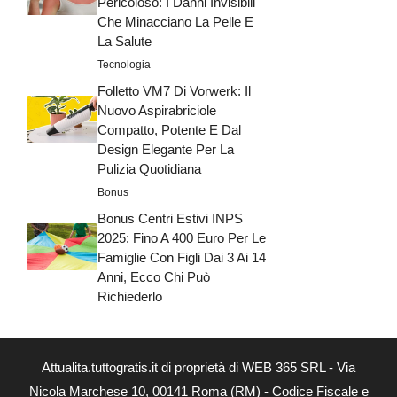
Pericoloso: I Danni Invisibili
Che Minacciano La Pelle E
La Salute
Tecnologia
Folletto VM7 Di Vorwerk: Il
Nuovo Aspirabriciole
Compatto, Potente E Dal
Design Elegante Per La
Pulizia Quotidiana
Bonus
Bonus Centri Estivi INPS
2025: Fino A 400 Euro Per Le
Famiglie Con Figli Dai 3 Ai 14
Anni, Ecco Chi Può
Richiederlo
Attualita.tuttogratis.it di proprietà di WEB 365 SRL - Via
Nicola Marchese 10, 00141 Roma (RM) - Codice Fiscale e