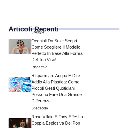
Articoli Recenti
Lifestyle
Occhiali Da Sole: Scopri
Come Scegliere Il Modello
Perfetto In Base Alla Forma
Del Tuo Viso!
Risparmio
Risparmiare Acqua E Dire
Addio Alla Plastica: Come
Piccoli Gesti Quotidiani
Possono Fare Una Grande
Differenza
Spettacolo
Rose Villain E Tony Effe: La
Coppia Esplosiva Del Pop