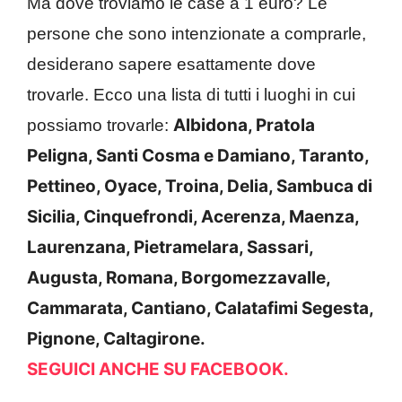
Ma dove troviamo le case a 1 euro? Le
persone che sono intenzionate a comprarle,
desiderano sapere esattamente dove
trovarle. Ecco una lista di tutti i luoghi in cui
Albidona,
Pratola
possiamo trovarle:
Peligna,
Santi Cosma e Damiano,
Taranto,
Pettineo,
Oyace,
Troina,
Delia,
Sambuca di
Sicilia,
Cinquefrondi,
Acerenza,
Maenza,
Laurenzana,
Pietramelara,
Sassari,
Augusta,
Romana,
Borgomezzavalle,
Cammarata,
Cantiano,
Calatafimi Segesta,
Pignone,
Caltagirone.
SEGUICI ANCHE SU FACEBOOK.