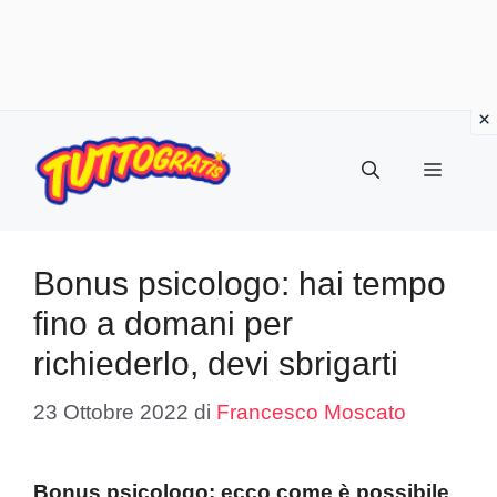
Vai
al
Menu
contenuto
Bonus psicologo: hai tempo
fino a domani per
richiederlo, devi sbrigarti
23 Ottobre 2022
di
Francesco Moscato
Bonus psicologo: ecco come è possibile