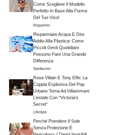
Come Scegliere Il Modello
Perfetto In Base Alla Forma
Del Tuo Viso!
Risparmio
Risparmiare Acqua E Dire
Addio Alla Plastica: Come
Piccoli Gesti Quotidiani
Possono Fare Una Grande
Differenza
Spettacolo
Rose Villain E Tony Effe: La
Coppia Esplosiva Del Pop
Urbano Torna Ad Infiammare
L’estate Con “Victoria’s
Secret”
Lifestyle
Perché Prendere Il Sole
Senza Protezione È
Pericoloso: I Danni Invisibili