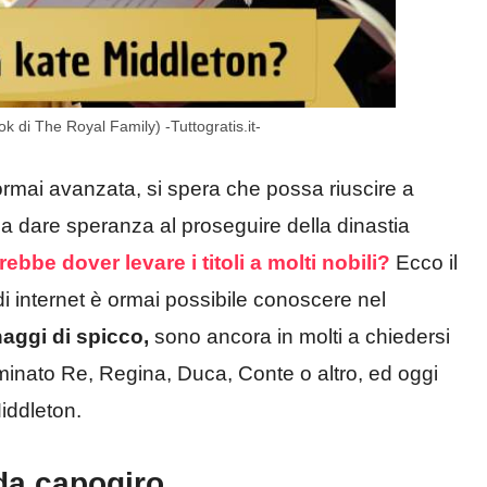
ok di The Royal Family) -Tuttogratis.it-
 ormai avanzata, si spera che possa riuscire a
da dare speranza al proseguire della dinastia
bbe dover levare i titoli a molti nobili?
Ecco il
i internet è ormai possibile conoscere nel
naggi
di spicco,
sono ancora in molti a chiedersi
minato Re, Regina, Duca, Conte o altro, ed oggi
iddleton.
da capogiro