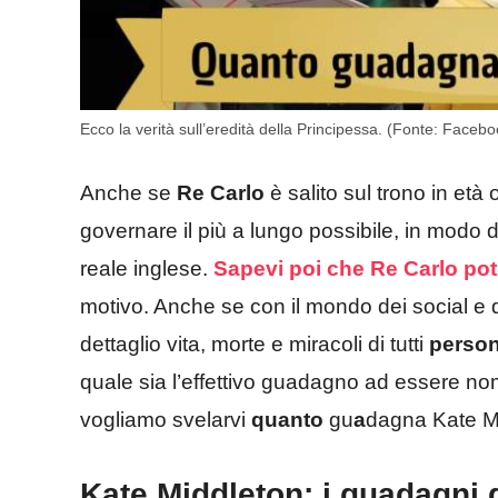
Ecco la verità sull’eredità della Principessa. (Fonte: Facebo
Anche se
Re Carlo
è salito sul trono in età
governare il più a lungo possibile, in modo 
reale inglese.
Sapevi poi che Re Carlo potre
motivo. Anche se con il mondo dei social e d
dettaglio vita, morte e miracoli di tutti
perso
quale sia l’effettivo guadagno ad essere no
vogliamo svelarvi
quanto
gu
a
dagna Kate M
Kate Middleton: i guadagni 