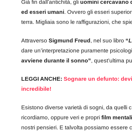
Già fin dall’antichità, gli
uomini cercavano di
ed esseri umani
. Ovvero gli esseri superio
terra. Migliaia sono le raffigurazioni, che spi
Attraverso
Sigmund Freud
, nel suo libro
“
L
dare un’interpretazione puramente psicologic
avviene durante il sonno”
, quest’ultima pu
LEGGI ANCHE:
Sognare un defunto: devi
incredibile!
Esistono diverse varietà di sogni, da quelli
ricordiamo, oppure veri e propri
film mental
nostri pensieri. E talvolta possiamo essere 